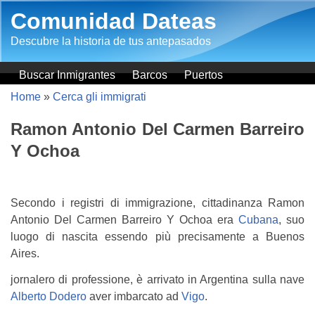
Salta al contenuto principale
Comunidad Dateas
Descubre la historia de tus antepasados
Buscar Inmigrantes
Barcos
Puertos
Home
»
Cerca gli immigrati
Ramon Antonio Del Carmen Barreiro
Y Ochoa
Secondo i registri di immigrazione, cittadinanza Ramon
Antonio Del Carmen Barreiro Y Ochoa era
Cubana
, suo
luogo di nascita essendo più precisamente a Buenos
Aires.
jornalero di professione, è arrivato in Argentina sulla nave
Alberto Dodero
aver imbarcato ad
Vigo
.