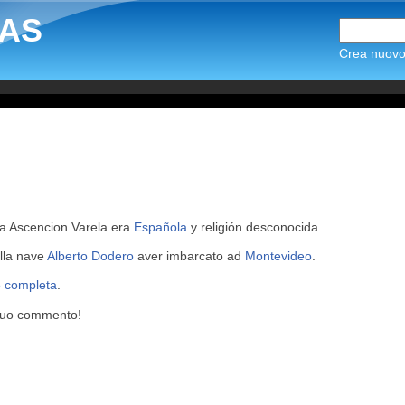
AS
Crea nuovo 
gna Ascencion Varela era
Española
y religión desconocida.
ulla nave
Alberto Dodero
aver imbarcato ad
Montevideo
.
e completa
.
 tuo commento!