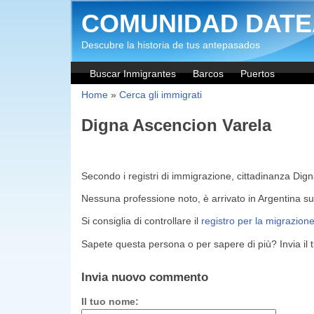
Salta al contenuto principale
COMUNIDAD DATE
Descubre la historia de tus antepasados
Buscar Inmigrantes
Barcos
Puertos
Home
»
Cerca gli immigrati
Digna Ascencion Varela
Secondo i registri di immigrazione, cittadinanza Di
Nessuna professione noto, è arrivato in Argentina s
Si consiglia di controllare il
registro per la migrazion
Sapete questa persona o per sapere di più? Invia il
Invia nuovo commento
Il tuo nome: