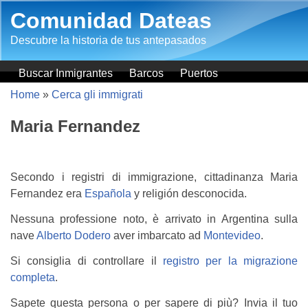
Salta al contenuto principale
Comunidad Dateas
Descubre la historia de tus antepasados
Buscar Inmigrantes
Barcos
Puertos
Home
»
Cerca gli immigrati
Maria Fernandez
Secondo i registri di immigrazione, cittadinanza Maria
Fernandez era
Española
y religión desconocida.
Nessuna professione noto, è arrivato in Argentina sulla
nave
Alberto Dodero
aver imbarcato ad
Montevideo
.
Si consiglia di controllare il
registro per la migrazione
completa
.
Sapete questa persona o per sapere di più? Invia il tuo