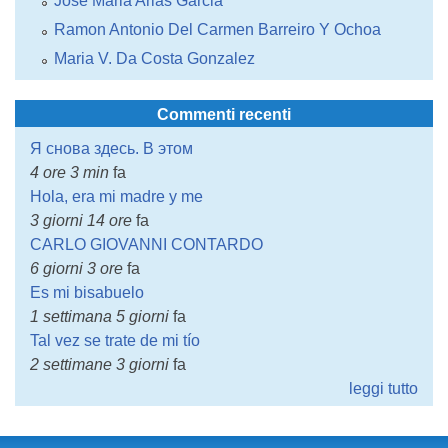
Jose Maria Arias Garcia
Ramon Antonio Del Carmen Barreiro Y Ochoa
Maria V. Da Costa Gonzalez
Commenti recenti
Я снова здесь. В этом
4 ore 3 min
fa
Hola, era mi madre y me
3 giorni 14 ore
fa
CARLO GIOVANNI CONTARDO
6 giorni 3 ore
fa
Es mi bisabuelo
1 settimana 5 giorni
fa
Tal vez se trate de mi tío
2 settimane 3 giorni
fa
leggi tutto