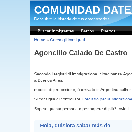
Salta al contenuto principale
COMUNIDAD DATE
Descubre la historia de tus antepasados
Buscar Inmigrantes
Barcos
Puertos
Home
»
Cerca gli immigrati
Agoncillo Caiado De Castro
Secondo i registri di immigrazione, cittadinanza Ag
a Buenos Aires.
medico di professione, è arrivato in Argentina sulla
Si consiglia di controllare il
registro per la migrazion
Sapete questa persona o per sapere di più? Invia il
Hola, quisiera sabar más de