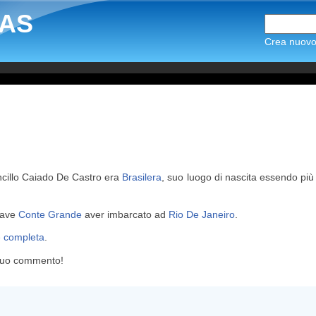
AS
Crea nuovo 
oncillo Caiado De Castro era
Brasilera
, suo luogo di nascita essendo pi
 nave
Conte Grande
aver imbarcato ad
Rio De Janeiro
.
e completa
.
 tuo commento!