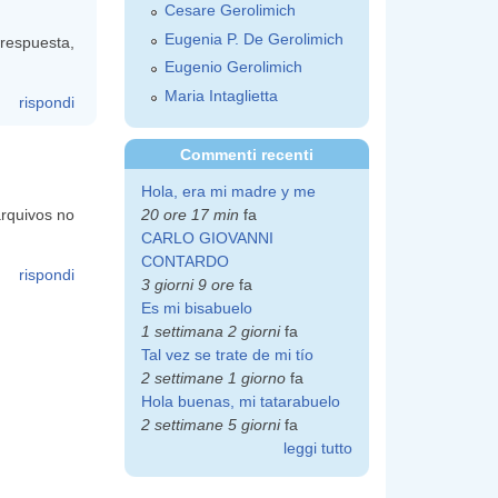
Cesare Gerolimich
Eugenia P. De Gerolimich
 respuesta,
Eugenio Gerolimich
Maria Intaglietta
rispondi
Commenti recenti
Hola, era mi madre y me
arquivos no
20 ore 17 min
fa
CARLO GIOVANNI
CONTARDO
rispondi
3 giorni 9 ore
fa
Es mi bisabuelo
1 settimana 2 giorni
fa
Tal vez se trate de mi tío
2 settimane 1 giorno
fa
Hola buenas, mi tatarabuelo
2 settimane 5 giorni
fa
leggi tutto