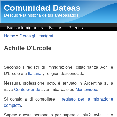
Salta al contenuto principale
Comunidad Dateas
Descubre la historia de tus antepasados
Buscar Inmigrantes
Barcos
Puertos
Home
»
Cerca gli immigrati
Achille D'Ercole
Secondo i registri di immigrazione, cittadinanza Achille
D'Ercole era
Italiana
y religión desconocida.
Nessuna professione noto, è arrivato in Argentina sulla
nave
Conte Grande
aver imbarcato ad
Montevideo
.
Si consiglia di controllare il
registro per la migrazione
completa
.
Sapete questa persona o per sapere di più? Invia il tuo