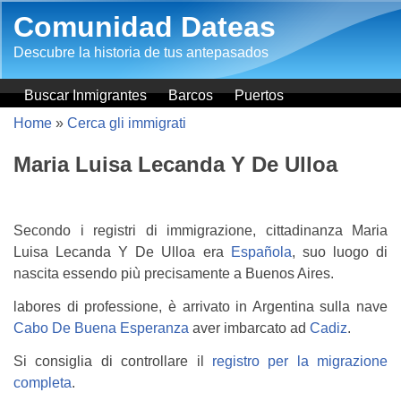
Salta al contenuto principale
Comunidad Dateas
Descubre la historia de tus antepasados
Buscar Inmigrantes
Barcos
Puertos
Home
»
Cerca gli immigrati
Maria Luisa Lecanda Y De Ulloa
Secondo i registri di immigrazione, cittadinanza Maria
Luisa Lecanda Y De Ulloa era
Española
, suo luogo di
nascita essendo più precisamente a Buenos Aires.
labores di professione, è arrivato in Argentina sulla nave
Cabo De Buena Esperanza
aver imbarcato ad
Cadiz
.
Si consiglia di controllare il
registro per la migrazione
completa
.