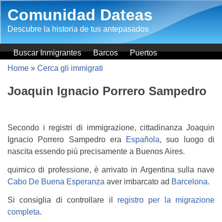
Salta al contenuto principale
Comunidad Dateas
Descubre la historia de tus antepasados
Buscar Inmigrantes
Barcos
Puertos
Home
»
Cerca gli immigrati
Joaquin Ignacio Porrero Sampedro
Secondo i registri di immigrazione, cittadinanza Joaquin
Ignacio Porrero Sampedro era
Española
, suo luogo di
nascita essendo più precisamente a Buenos Aires.
quimico di professione, è arrivato in Argentina sulla nave
Cabo De Buena Esperanza
aver imbarcato ad
Barcelona
.
Si consiglia di controllare il
registro per la migrazione
completa
.