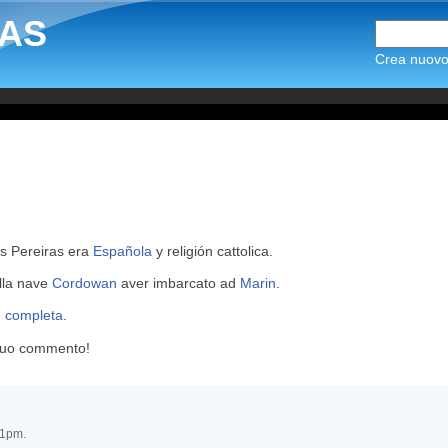
AS
Crea nuovo 
us Pereiras era
Española
y religión cattolica.
ulla nave
Cordowan
aver imbarcato ad
Marin
.
e completa
.
 tuo commento!
21pm.