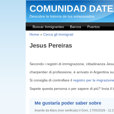
Salta al contenuto principale
COMUNIDAD DATE
Descubre la historia de tus antepasados
Buscar Inmigrantes
Barcos
Puertos
Home
»
Cerca gli immigrati
Jesus Pereiras
Secondo i registri di immigrazione, cittadinanza Jes
charpentier di professione, è arrivato in Argentina s
Si consiglia di controllare il
registro per la migrazion
Sapete questa persona o per sapere di più? Invia il
Me gustaría poder saber sobre
Inserito da Maru (non verificato) il Dom, 17/05/2026 - 11: