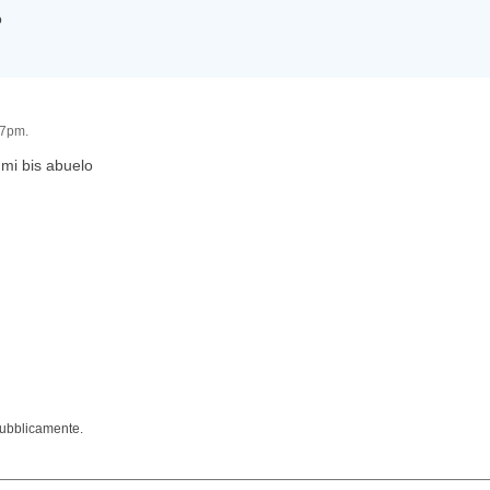
o
17pm.
mi bis abuelo
pubblicamente.