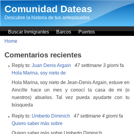
Salta al contenuto principale
Comunidad Dateas
Descubre la historia de tus antepasados
Buscar Inmigrantes
Barcos
Puertos
Home
Comentarios recientes
Reply to:
Juan Denis Argain
47 settimane 3 giorni
fa
Hola Marina, soy nieto de
Hola Marina, soy nieto de Jean-Denis Argain, estuve en
Aincille hace un mes y conocí la casa de mi (o
nuestros) abuelos. Tal vez pueda ayudarte con tu
búsqueda
Reply to:
Umberto Diminich
47 settimane 4 giorni
fa
Quiero saber más sobre
Quiero saber más sobre Umberto Diminich