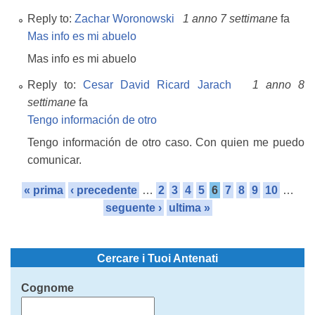
Reply to:
Zachar Woronowski
1 anno 7 settimane
fa
Mas info es mi abuelo
Mas info es mi abuelo
Reply to:
Cesar David Ricard Jarach
1 anno 8
settimane
fa
Tengo información de otro
Tengo información de otro caso. Con quien me puedo
comunicar.
« prima
‹ precedente
…
2
3
4
5
6
7
8
9
10
…
seguente ›
ultima »
Cercare i Tuoi Antenati
Cognome