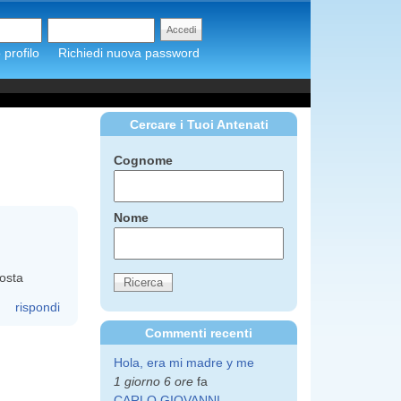
profilo
Richiedi nuova password
Cercare i Tuoi Antenati
Cognome
Nome
osta
rispondi
Commenti recenti
Hola, era mi madre y me
1 giorno 6 ore
fa
CARLO GIOVANNI