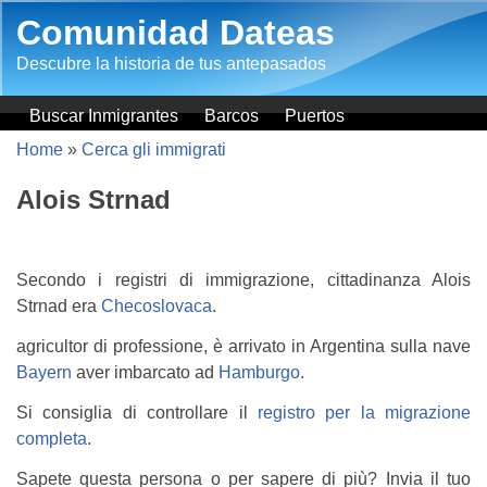
Salta al contenuto principale
Comunidad Dateas
Descubre la historia de tus antepasados
Buscar Inmigrantes
Barcos
Puertos
Home
»
Cerca gli immigrati
Alois Strnad
Secondo i registri di immigrazione, cittadinanza Alois
Strnad era
Checoslovaca
.
agricultor di professione, è arrivato in Argentina sulla nave
Bayern
aver imbarcato ad
Hamburgo
.
Si consiglia di controllare il
registro per la migrazione
completa
.
Sapete questa persona o per sapere di più? Invia il tuo