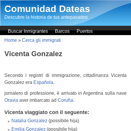
Salta al contenuto principale
Comunidad Dateas
Descubre la historia de tus antepasados
Buscar Inmigrantes
Barcos
Puertos
Home
»
Cerca gli immigrati
Vicenta Gonzalez
Secondo i registri di immigrazione, cittadinanza Vicenta
Gonzalez era
Española
.
jornalero di professione, è arrivato in Argentina sulla nave
Oravia
aver imbarcato ad
Coruña
.
Vicenta viaggiato con il seguente:
Natalia Gonzalez
(possibile hija)
Emilia Gonzalez
(possibile hija)