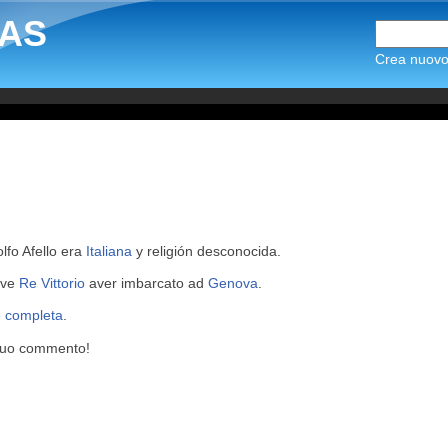
AS
Crea nuovo 
lfo Afello era
Italiana
y religión desconocida.
nave
Re Vittorio
aver imbarcato ad
Genova
.
e completa
.
 tuo commento!