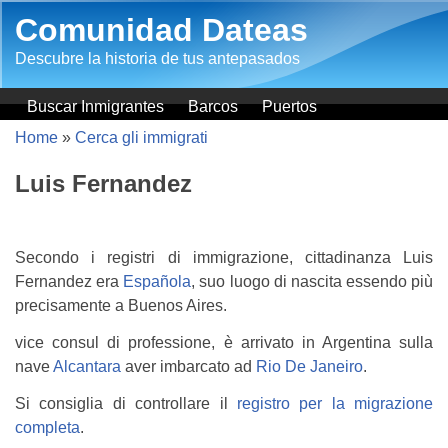
Salta al contenuto principale
Comunidad Dateas
Descubre la historia de tus antepasados
Buscar Inmigrantes
Barcos
Puertos
Home
»
Cerca gli immigrati
Luis Fernandez
Secondo i registri di immigrazione, cittadinanza Luis
Fernandez era
Española
, suo luogo di nascita essendo più
precisamente a Buenos Aires.
vice consul di professione, è arrivato in Argentina sulla
nave
Alcantara
aver imbarcato ad
Rio De Janeiro
.
Si consiglia di controllare il
registro per la migrazione
completa
.