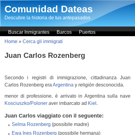
Salta al contenuto principale
Comunidad Dateas
Descubre la historia de tus antepasados
Buscar Inmigrantes
Barcos
Puertos
Home
»
Cerca gli immigrati
Juan Carlos Rozenberg
Secondo i registri di immigrazione, cittadinanza Juan
Carlos Rozenberg era
Argentina
y religión desconocida.
menor di professione, è arrivato in Argentina sulla nave
Kosciuszko/Poloner
aver imbarcato ad
Kiel
.
Juan Carlos viaggiato con il seguente:
Selma Rozenberg
(possibile madre)
Ewa Ines Rozenberg
(possibile hermana)