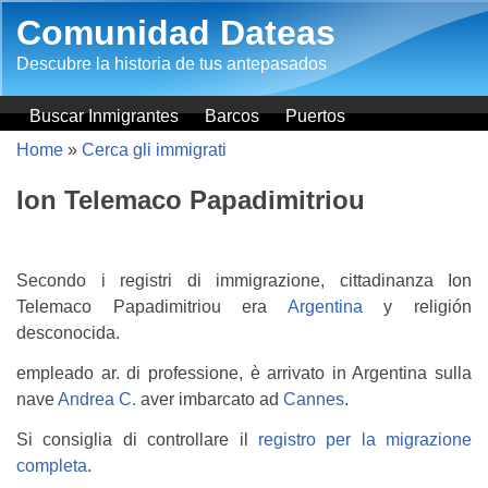
Salta al contenuto principale
Comunidad Dateas
Descubre la historia de tus antepasados
Buscar Inmigrantes
Barcos
Puertos
Home
»
Cerca gli immigrati
Ion Telemaco Papadimitriou
Secondo i registri di immigrazione, cittadinanza Ion
Telemaco Papadimitriou era
Argentina
y religión
desconocida.
empleado ar. di professione, è arrivato in Argentina sulla
nave
Andrea C.
aver imbarcato ad
Cannes
.
Si consiglia di controllare il
registro per la migrazione
completa
.