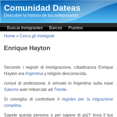
Salta al contenuto principale
Comunidad Dateas
Descubre la historia de tus antepasados
Buscar Inmigrantes
Barcos
Puertos
Home
»
Cerca gli immigrati
Enrique Hayton
Secondo i registri di immigrazione, cittadinanza Enrique
Hayton era
Argentina
y religión desconocida.
consul di professione, è arrivato in Argentina sulla nave
Saturno
aver imbarcato ad
Trieste
.
Si consiglia di controllare il
registro per la migrazione
completa
.
Sapete questa persona o per sapere di più? Invia il tuo