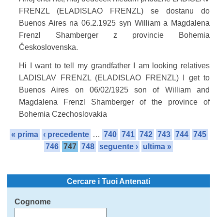
FRENZL (ELADISLAO FRENZL) se dostanu do
Buenos Aires na 06.2.1925 syn William a Magdalena
Frenzl Shamberger z provincie Bohemia
Československa.
Hi I want to tell my grandfather I am looking relatives
LADISLAV FRENZL (ELADISLAO FRENZL) I get to
Buenos Aires on 06/02/1925 son of William and
Magdalena Frenzl Shamberger of the province of
Bohemia Czechoslovakia
« prima
‹ precedente
…
740
741
742
743
744
745
746
747
748
seguente ›
ultima »
Cercare i Tuoi Antenati
Cognome