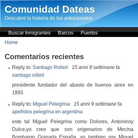
Salta al contenuto principale
Comunidad Dateas
Descubre la historia de tus antepasados
Buscar Inmigrantes
Barcos
Puertos
Home
Comentarios recientes
Reply to:
Santiago Rolleri
15 anni 8 settimane
fa
santiago rolleri
presidente fundador del abasto de buenos aires en
1893
Reply to:
Miguel Pelegrina
15 anni 9 settimane
fa
apellidos pelegrina en argentina
este tal Miguel Pelegrina como Dolores, Antoninoy
Dulce,yo creo que son origenarios de Mecina
Bombaron Granada España, yo tambien soy Miguel