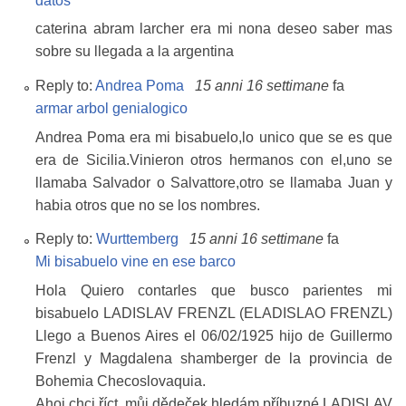
datos
caterina abram larcher era mi nona deseo saber mas
sobre su llegada a la argentina
Reply to:
Andrea Poma
15 anni 16 settimane
fa
armar arbol genialogico
Andrea Poma era mi bisabuelo,lo unico que se es que
era de Sicilia.Vinieron otros hermanos con el,uno se
llamaba Salvador o Salvattore,otro se llamaba Juan y
habia otros que no se los nombres.
Reply to:
Wurttemberg
15 anni 16 settimane
fa
Mi bisabuelo vine en ese barco
Hola Quiero contarles que busco parientes mi
bisabuelo LADISLAV FRENZL (ELADISLAO FRENZL)
Llego a Buenos Aires el 06/02/1925 hijo de Guillermo
Frenzl y Magdalena shamberger de la provincia de
Bohemia Checoslovaquia.
Ahoj chci říct, můj dědeček hledám příbuzné LADISLAV