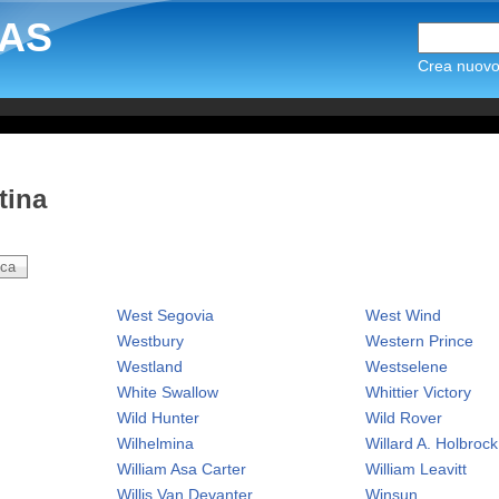
AS
Crea nuovo 
tina
West Segovia
West Wind
Westbury
Western Prince
Westland
Westselene
White Swallow
Whittier Victory
Wild Hunter
Wild Rover
Wilhelmina
Willard A. Holbrock
William Asa Carter
William Leavitt
Willis Van Devanter
Winsun