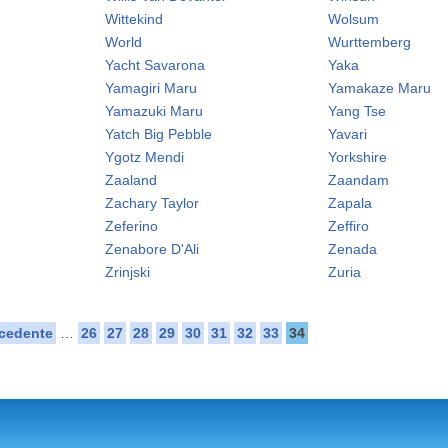
Wittekind
Wolsum
World
Wurttemberg
Yacht Savarona
Yaka
Yamagiri Maru
Yamakaze Maru
Yamazuki Maru
Yang Tse
Yatch Big Pebble
Yavari
Ygotz Mendi
Yorkshire
Zaaland
Zaandam
Zachary Taylor
Zapala
Zeferino
Zeffiro
Zenabore D'Ali
Zenada
Zrinjski
Zuria
ecedente
…
26
27
28
29
30
31
32
33
34