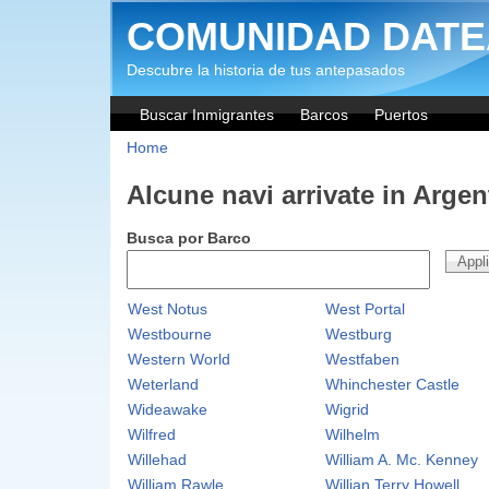
Salta al contenuto principale
COMUNIDAD DATE
Descubre la historia de tus antepasados
Buscar Inmigrantes
Barcos
Puertos
Home
Alcune navi arrivate in Argen
Busca por Barco
West Notus
West Portal
Westbourne
Westburg
Western World
Westfaben
Weterland
Whinchester Castle
Wideawake
Wigrid
Wilfred
Wilhelm
Willehad
William A. Mc. Kenney
William Rawle
Willian Terry Howell