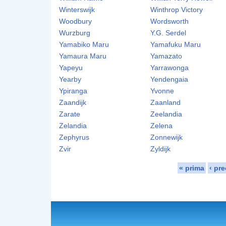
Winterswijk
Winthrop Victory
Woodbury
Wordsworth
Wurzburg
Y.G. Serdel
Yamabiko Maru
Yamafuku Maru
Yamaura Maru
Yamazato
Yapeyu
Yarrawonga
Yearby
Yendengaia
Ypiranga
Yvonne
Zaandijk
Zaanland
Zarate
Zeelandia
Zelandia
Zelena
Zephyrus
Zonnewijk
Zvir
Zyldijk
« prima
‹ pr