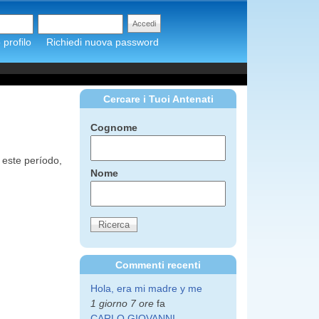
profilo
Richiedi nuova password
Cercare i Tuoi Antenati
Cognome
 este período,
Nome
Commenti recenti
Hola, era mi madre y me
1 giorno 7 ore
fa
CARLO GIOVANNI