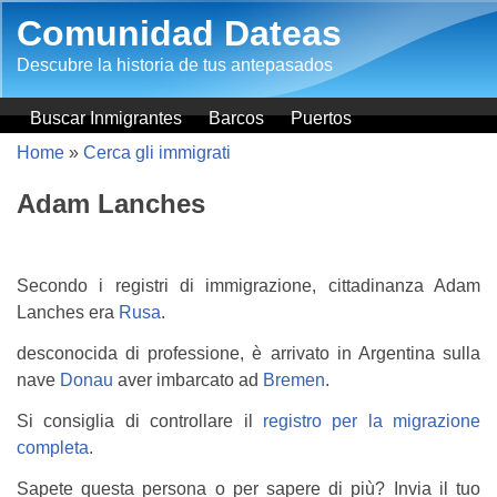
Salta al contenuto principale
Comunidad Dateas
Descubre la historia de tus antepasados
Buscar Inmigrantes
Barcos
Puertos
Home
»
Cerca gli immigrati
Adam Lanches
Secondo i registri di immigrazione, cittadinanza Adam
Lanches era
Rusa
.
desconocida di professione, è arrivato in Argentina sulla
nave
Donau
aver imbarcato ad
Bremen
.
Si consiglia di controllare il
registro per la migrazione
completa
.
Sapete questa persona o per sapere di più? Invia il tuo