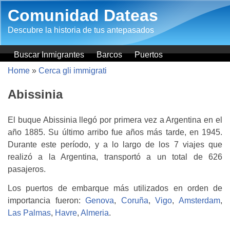
Salta al contenuto principale
Comunidad Dateas
Descubre la historia de tus antepasados
Buscar Inmigrantes
Barcos
Puertos
Home
»
Cerca gli immigrati
Abissinia
El buque Abissinia llegó por primera vez a Argentina en el
año 1885. Su último arribo fue años más tarde, en 1945.
Durante este período, y a lo largo de los 7 viajes que
realizó a la Argentina, transportó a un total de 626
pasajeros.
Los puertos de embarque más utilizados en orden de
importancia fueron:
Genova
,
Coruña
,
Vigo
,
Amsterdam
,
Las Palmas
,
Havre
,
Almeria
.